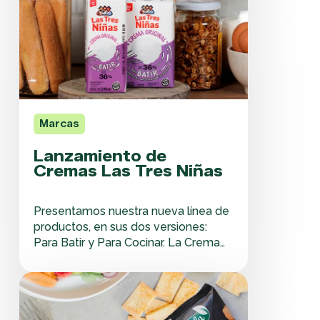
nuestro modelo de desarrollo
de
sustentable. Nos basamos en la
Cremas
agricultura regenerativa, en
Las
desarrollar modelos de negocio
Tres
circulares, enfocados en la eficiencia
Niñas
y la…
Marcas
Lanzamiento de
Cremas Las Tres Niñas
Presentamos nuestra nueva línea de
productos, en sus dos versiones:
Para Batir y Para Cocinar. La Crema
de Leche Larga Vida Las Tres Niñas
es única e innovadora ya que
Nuevas
mantiene intactas sus propiedades
tostaditas
nutricionales al igual que su textura y
veggies