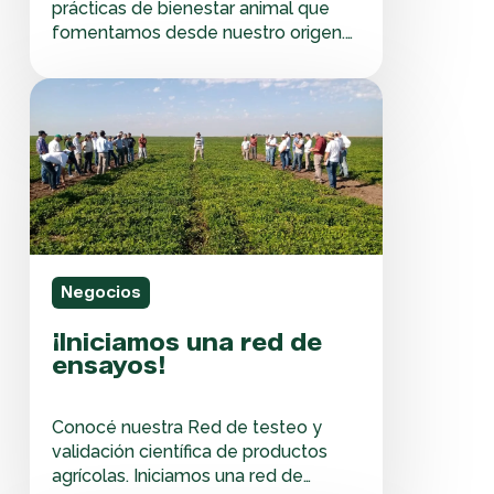
prácticas de bienestar animal que
fomentamos desde nuestro origen.
Desde Adecoagro estamos
comprometidos con asegurarnos
¡Iniciamos
que cada animal viva en condiciones
una
óptimas. Estamos seguros de que el
red
confort de las vacas es la base de un
de
buen desempeño productivo. Por
ensayos!
este motivo, estuvimos capacitando
a nuestros equipos…
Negocios
¡Iniciamos una red de
ensayos!
Conocé nuestra Red de testeo y
validación científica de productos
agrícolas. Iniciamos una red de