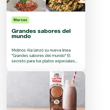
Marcas
Grandes sabores del
mundo
Molinos Ala lanzó su nueva línea
"Grandes sabores del mundo" El
secreto para tus platos especiales,
es un arroz especial. Siguiendo con el
espíritu de sumar valor, nuestra
¡Nueva
marca Molinos Ala está lanzando una
Leche
nueva línea de especialidades que
con
hoy consta de dos variedades: el
Cacao
arroz carnaroli y el arroz…
Las
Tres
Niñas!