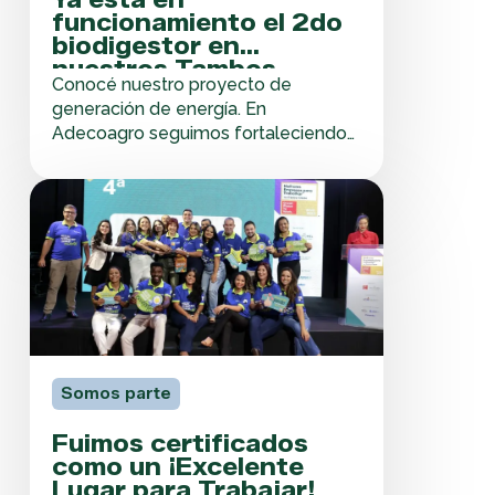
funcionamiento el 2do
biodigestor en
nuestros Tambos
Conocé nuestro proyecto de
generación de energía. En
Adecoagro seguimos fortaleciendo
nuestro modelo sustentable de
producción. Por eso, incorporamos
Fuimos
un segundo biodigestor en nuestros
certificados
Tambos para generar energía
como
renovable a partir de subproductos.
un
¿Sabes cómo funciona el
¡Excelente
Biodigestor? En un modelo de
Lugar
Economía Circular, nuestros
para
biodigestores transforman el
Trabajar!
estiércol de…
Somos parte
Fuimos certificados
como un ¡Excelente
Lugar para Trabajar!