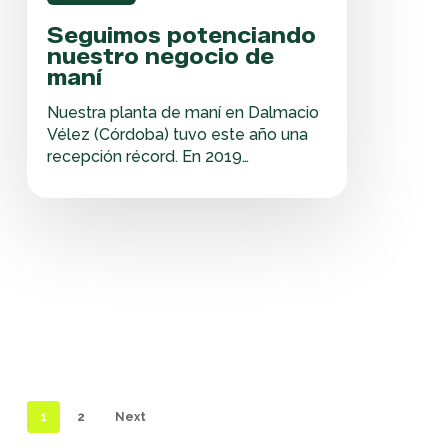
Seguimos potenciando
nuestro negocio de
maní
Nuestra planta de maní en Dalmacio
Vélez (Córdoba) tuvo este año una
recepción récord. En 2019
compramos nuestra planta de maní
en Dalmacio Vélez, Córdoba. Esta
integración nos permitió realizar una
fuerte sinergia entre nuestra
producción a campo y el proceso
industrial. Ahora estamos enfocados
en seguir agregando tecnología a…
1
2
Next