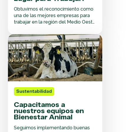
Obtuvimos el reconocimiento como
una de las mejores empresas para
trabajar en la región del Medio Oeste
y en la agroindustria nacional. Fuimos
reconocidos por la consultora
Capacitamos
internacional Great Place to Work
a
(GPTW) como una de las mejores
nuestros
empresas para trabajar. Tras la
equipos
encuesta de compromiso realizada a
en
nuestros empleados,…
Bienestar
Animal
Sustentabilidad
Capacitamos a
nuestros equipos en
Bienestar Animal
Seguimos implementando buenas