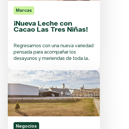
Marcas
¡Nueva Leche con
Cacao Las Tres Niñas!
Regresamos con una nueva variedad
pensada para acompañar los
desayunos y meriendas de toda la
familia. Las Tres Niñas lanza Leche
con Cacao, combinando lo bueno de
Seguimos
la leche con lo rico del cacao, ideal
potenciando
como complemento nutritivo diario
nuestro
para los más chicos. El producto ya
negocio
se encuentra disponible en…
de
maní
Negocios