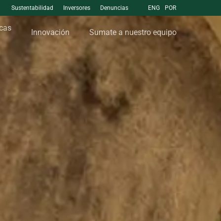
Sustentabilidad
Inversores
Denuncias
ENG
POR
cas
Innovación
Sumate a nuestro equipo